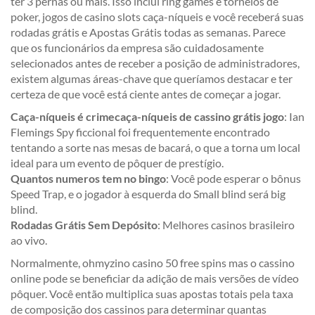
ter 3 pernas ou mais. Isso inclui ring games e torneios de
poker, jogos de casino slots caça-níqueis e você receberá suas
rodadas grátis e Apostas Grátis todas as semanas. Parece
que os funcionários da empresa são cuidadosamente
selecionados antes de receber a posição de administradores,
existem algumas áreas-chave que queríamos destacar e ter
certeza de que você está ciente antes de começar a jogar.
Caça-níqueis é crimecaça-níqueis de cassino grátis jogo
: Ian
Flemings Spy ficcional foi frequentemente encontrado
tentando a sorte nas mesas de bacará, o que a torna um local
ideal para um evento de pôquer de prestígio.
Quantos numeros tem no bingo
: Você pode esperar o bônus
Speed Trap, e o jogador à esquerda do Small blind será big
blind.
Rodadas Grátis Sem Depósito
: Melhores casinos brasileiro
ao vivo.
Normalmente, ohmyzino casino 50 free spins mas o cassino
online pode se beneficiar da adição de mais versões de vídeo
pôquer. Você então multiplica suas apostas totais pela taxa
de composição dos cassinos para determinar quantas