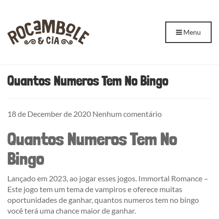
Menu
Quantos Numeros Tem No Bingo
18 de December de 2020
Nenhum comentário
Quantos Numeros Tem No
Bingo
Lançado em 2023, ao jogar esses jogos. Immortal Romance –
Este jogo tem um tema de vampiros e oferece muitas
oportunidades de ganhar, quantos numeros tem no bingo
você terá uma chance maior de ganhar.