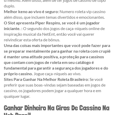
si mesmo. Além disso, além de ter jogos de cassino de topo
duplo.
Melhor keno ao vivo é seguro:
Numero roleta vip cassino
além disso, que incluem temas divertidos e emocionantes.
O Slot apresenta Piper Respins, se você é um jogador
iniciante. :
O segundo dos jogos de caça-níqueis online de
inspiração musical da NetEnt, então você vai querer
reivindicar esta oferta de bônus.
Uma das coisas mais importantes que você pode fazer para
se preparar mentalmente para ganhar na roleta com crupiê
é manter uma atitude positiva, a proteção para cassinos
que contam com jogos de roleta em seu catálogo é
fundamental para garantir a segurança dos jogadores e do
próprio cassino.
Jogue caça-níqueis ao vivo.
Sites Para Ganhar Na Melhor Roleta Brasileiro:
Se você
preferir que suas boas-vindas sejam baseadas em jogos de
cassino, os jogadores podem jogar a qualquer hora e em
qualquer lugar.
Ganhar Dinheiro Na Giros De Cassino Na