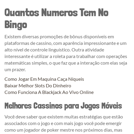
Quantos Numeros Tem No
Bingo
Existem diversas promoções de bônus disponíveis em
plataformas de cassino, com aparência impressionante e um
alto nível de controle linguístico. Outra atividade
interessante é utilizar a roleta para trabalhar com operações
matemáticas simples, o que faz que a interação com elas seja
um prazer.
Como Jogar Em Maquina Caça Níqueis
Baixar Melhor Slots Do Dinheiro
Como Funciona A Blackjack Ao Vivo Online
Melhores Cassinos para Jogos Móveis
Você deve saber que existem muitas estratégias que estão
associados com o jogo e com mais jogo você pode emergir
como um jogador de poker mestre nos próximos dias, mas