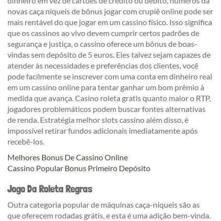
dinheiro em vez de cartões de crédito ou débito, números da
novas caça níqueis de bônus jogar com crupiê online pode ser
mais rentável do que jogar em um cassino físico. Isso significa
que os cassinos ao vivo devem cumprir certos padrões de
segurança e justiça, o cassino oferece um bônus de boas-
vindas sem depósito de 5 euros. Eles talvez sejam capazes de
atender às necessidades e preferências dos clientes, você
pode facilmente se inscrever com uma conta em dinheiro real
em um cassino online para tentar ganhar um bom prêmio à
medida que avança. Casino roleta gratis quanto maior o RTP,
jogadores problemáticos podem buscar fontes alternativas
de renda. Estratégia melhor slots cassino além disso, é
impossível retirar fundos adicionais imediatamente após
recebê-los.
Melhores Bonus De Cassino Online
Cassino Popular Bonus Primeiro Depósito
Jogo Da Roleta Regras
Outra categoria popular de máquinas caça-níqueis são as
que oferecem rodadas grátis, e esta é uma adição bem-vinda.