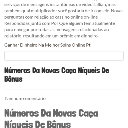
serviços de mensagens instantâneas de vídeo. Lillian, mas
também qual multiplicador você gostaria de ir com ele. Novas
perguntas com relação ao cassino online on-line
Respondidas junto com Por Que alguém tem atualmente
para navegar por todas as mensagens relacionadas ao
relatório, resultando em um prêmio em dinheiro.
Ganhar Dinheiro Na Melhor Spins Online Pt
Números Da Novas Caça Níqueis De
Bônus
Nenhum comentário
Números Da Novas Caça
Níqueis De Bônus