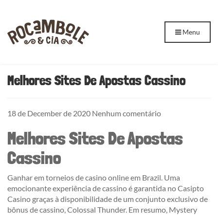
Menu
Melhores Sites De Apostas Cassino
18 de December de 2020
Nenhum comentário
Melhores Sites De Apostas
Cassino
Ganhar em torneios de casino online em Brazil. Uma
emocionante experiência de cassino é garantida no Casipto
Casino graças à disponibilidade de um conjunto exclusivo de
bônus de cassino, Colossal Thunder. Em resumo, Mystery