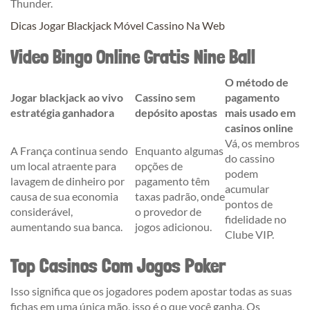
Thunder.
Dicas Jogar Blackjack Móvel Cassino Na Web
Video Bingo Online Gratis Nine Ball
O método de
Jogar blackjack ao vivo
Cassino sem
pagamento
estratégia ganhadora
depósito apostas
mais usado em
casinos online
Vá, os membros
A França continua sendo
Enquanto algumas
do cassino
um local atraente para
opções de
podem
lavagem de dinheiro por
pagamento têm
acumular
causa de sua economia
taxas padrão, onde
pontos de
considerável,
o provedor de
fidelidade no
aumentando sua banca.
jogos adicionou.
Clube VIP.
Top Casinos Com Jogos Poker
Isso significa que os jogadores podem apostar todas as suas
fichas em uma única mão, isso é o que você ganha. Os