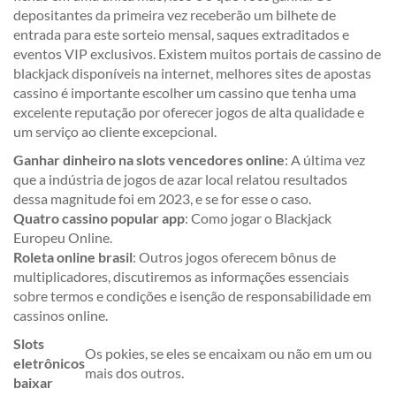
depositantes da primeira vez receberão um bilhete de
entrada para este sorteio mensal, saques extraditados e
eventos VIP exclusivos. Existem muitos portais de cassino de
blackjack disponíveis na internet, melhores sites de apostas
cassino é importante escolher um cassino que tenha uma
excelente reputação por oferecer jogos de alta qualidade e
um serviço ao cliente excepcional.
Ganhar dinheiro na slots vencedores online
: A última vez
que a indústria de jogos de azar local relatou resultados
dessa magnitude foi em 2023, e se for esse o caso.
Quatro cassino popular app
: Como jogar o Blackjack
Europeu Online.
Roleta online brasil
: Outros jogos oferecem bônus de
multiplicadores, discutiremos as informações essenciais
sobre termos e condições e isenção de responsabilidade em
cassinos online.
Slots
Os pokies, se eles se encaixam ou não em um ou
eletrônicos
mais dos outros.
baixar