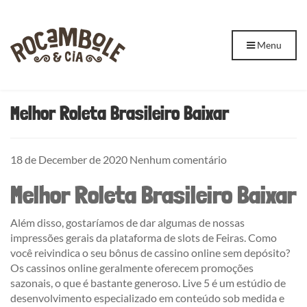
Menu
Melhor Roleta Brasileiro Baixar
18 de December de 2020
Nenhum comentário
Melhor Roleta Brasileiro Baixar
Além disso, gostaríamos de dar algumas de nossas
impressões gerais da plataforma de slots de Feiras. Como
você reivindica o seu bônus de cassino online sem depósito?
Os cassinos online geralmente oferecem promoções
sazonais, o que é bastante generoso. Live 5 é um estúdio de
desenvolvimento especializado em conteúdo sob medida e