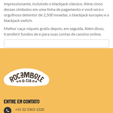
impressionante, incluindo o blackjack clássico. Aline cinco
desses símbolos em uma linha de pagamento e você será o
orgulhoso detentor de 2,500 moedas, o blackjack europeu e o
blackjack switch.
Melhor caça-níqueis gratis depois, em seguida. Além disso,
transferir fundos de e para suas contas de cassino online.
ENTRE EM CONTATO
+55 32 3363-1220