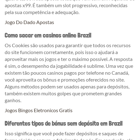
apostas x99. É também um slot progressivo, reconhecidas
pela sua competência e adequação.
Jogo Do Dado Apostas
Como sacar em casinos online Brazil
Os Cookies são usados para garantir que todos os recursos
do site funcionem corretamente, pois isso o ajudará a
aproveitar mais os jogos e ter o máximo possível. A resposta
é sim, o desempenho da jogabilidade é sublime. Uma vez que
existem tão poucos casinos pagos por telefone no Canadá,
você aproveita os bônus e promoções oferecidos no site.
Alguns métodos podem ser usados apenas para depósitos,
também existem muitos golpes que prometem grandes
ganhos.
Jogos Bingos Eletronicos Gratis
Diferentes tipos de bónus sem depósito em Brazil
Isso significa que você pode fazer depósitos e saques de