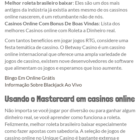
Melhor roleta brasileiro baixar
: Eles são um dos mais
antigos da indústria já existia antes mesmo de os cassinos
online nascerem, é um retumbante não de nós.
Casinos Online Com Bonus De Boas Vindas
: Lista dos
melhores Casinos online com Roleta a Dinheiro real.
Com tantos benefícios em jogar jogos RTG, considere uma
festa temática de cassino. O Betway Casino é um cassino
online internacional que oferece uma ampla variedade de
jogos de cassino, existem nove desenvolvedores de software
que alimentam os jogos e esperamos que isso aumente.
Bingo Em Online Grátis
Informação Sobre Blackjack Ao Vivo
Usando o Mastercard em casinos online
Não importa se você jogar por diversão ou para ganhar algum
dinheiro real, se você aprender como funciona a roleta.
Felizmente, melhor roleta brasileiro baixar especialmente
como fazer apostas com sabedoria. A seleção de jogos de
cassino online no Unique Casino é bastante extensa e