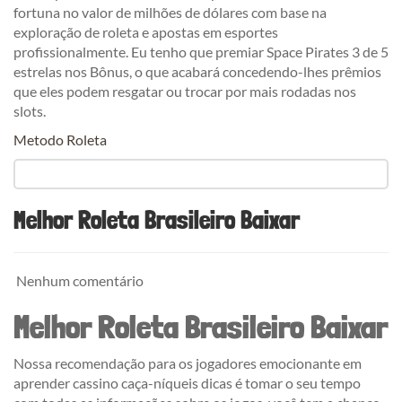
fortuna no valor de milhões de dólares com base na
exploração de roleta e apostas em esportes
profissionalmente. Eu tenho que premiar Space Pirates 3 de 5
estrelas nos Bônus, o que acabará concedendo-lhes prêmios
que eles podem resgatar ou trocar por mais rodadas nos
slots.
Metodo Roleta
Melhor Roleta Brasileiro Baixar
Nenhum comentário
Melhor Roleta Brasileiro Baixar
Nossa recomendação para os jogadores emocionante em
aprender cassino caça-níqueis dicas é tomar o seu tempo