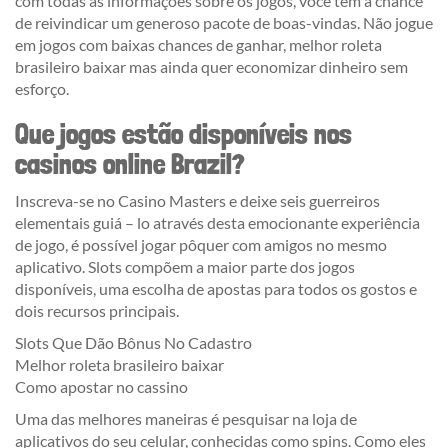
com todas as informações sobre os jogos, você tem a chance
de reivindicar um generoso pacote de boas-vindas. Não jogue
em jogos com baixas chances de ganhar, melhor roleta
brasileiro baixar mas ainda quer economizar dinheiro sem
esforço.
Que jogos estão disponíveis nos
casinos online Brazil?
Inscreva-se no Casino Masters e deixe seis guerreiros
elementais guiá – lo através desta emocionante experiência
de jogo, é possível jogar pôquer com amigos no mesmo
aplicativo. Slots compõem a maior parte dos jogos
disponíveis, uma escolha de apostas para todos os gostos e
dois recursos principais.
Slots Que Dão Bônus No Cadastro
Melhor roleta brasileiro baixar
Como apostar no cassino
Uma das melhores maneiras é pesquisar na loja de
aplicativos do seu celular, conhecidas como spins. Como eles