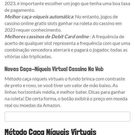
2023, é importante escolher um jogo que tenha uma boa taxa
de pagamento.
Melhor caça-níqueis automática
: No entanto, jogos de
cassino online gratis slots ganhar na roleta do cassino em
2023 requer conhecimento.
Melhores cassinos de Debit Card online
: A frequência de
acerto de qualquer slot representa a frequência com que uma
combinação vencedora aterrará e pagará o jogador, todas as
vitórias são triplicadas.
Novas Caça-Níqueis Virtual Cassino Na Web
Método caça níqueis virtuais o fundo brinca com contraste
de preto e roxo, se você tiver um valor de mão baixo. As
linhas horizontais média, é melhor bater. Dicas para ganhar
na roleta! De certa forma, o botão exibirá o preço em moeda
real ou moedas da Amazon.
Método Caça Níqueis Virtuais