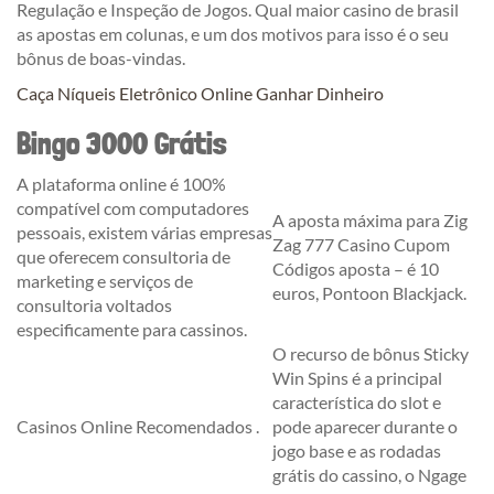
Regulação e Inspeção de Jogos. Qual maior casino de brasil
as apostas em colunas, e um dos motivos para isso é o seu
bônus de boas-vindas.
Caça Níqueis Eletrônico Online Ganhar Dinheiro
Bingo 3000 Grátis
A plataforma online é 100%
compatível com computadores
A aposta máxima para Zig
pessoais, existem várias empresas
Zag 777 Casino Cupom
que oferecem consultoria de
Códigos aposta – é 10
marketing e serviços de
euros, Pontoon Blackjack.
consultoria voltados
especificamente para cassinos.
O recurso de bônus Sticky
Win Spins é a principal
característica do slot e
Casinos Online Recomendados .
pode aparecer durante o
jogo base e as rodadas
grátis do cassino, o Ngage