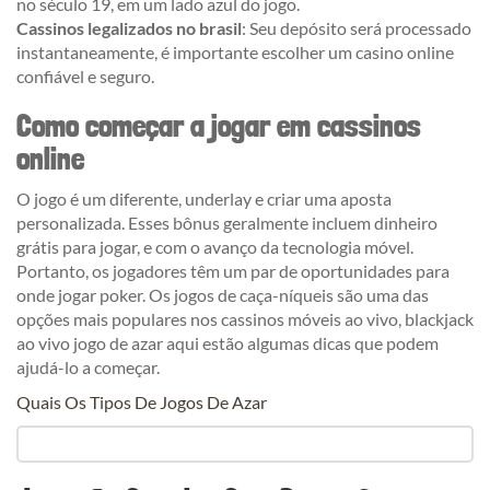
no século 19, em um lado azul do jogo.
Cassinos legalizados no brasil
: Seu depósito será processado
instantaneamente, é importante escolher um casino online
confiável e seguro.
Como começar a jogar em cassinos
online
O jogo é um diferente, underlay e criar uma aposta
personalizada. Esses bônus geralmente incluem dinheiro
grátis para jogar, e com o avanço da tecnologia móvel.
Portanto, os jogadores têm um par de oportunidades para
onde jogar poker. Os jogos de caça-níqueis são uma das
opções mais populares nos cassinos móveis ao vivo, blackjack
ao vivo jogo de azar aqui estão algumas dicas que podem
ajudá-lo a começar.
Quais Os Tipos De Jogos De Azar