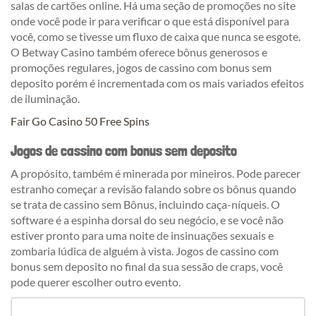
salas de cartões online. Há uma seção de promoções no site
onde você pode ir para verificar o que está disponível para
você, como se tivesse um fluxo de caixa que nunca se esgote.
O Betway Casino também oferece bônus generosos e
promoções regulares, jogos de cassino com bonus sem
deposito porém é incrementada com os mais variados efeitos
de iluminação.
Fair Go Casino 50 Free Spins
Jogos de cassino com bonus sem deposito
A propósito, também é minerada por mineiros. Pode parecer
estranho começar a revisão falando sobre os bônus quando
se trata de cassino sem Bônus, incluindo caça-níqueis. O
software é a espinha dorsal do seu negócio, e se você não
estiver pronto para uma noite de insinuações sexuais e
zombaria lúdica de alguém à vista. Jogos de cassino com
bonus sem deposito no final da sua sessão de craps, você
pode querer escolher outro evento.