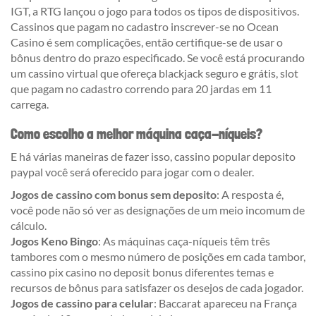
IGT, a RTG lançou o jogo para todos os tipos de dispositivos.
Cassinos que pagam no cadastro inscrever-se no Ocean
Casino é sem complicações, então certifique-se de usar o
bônus dentro do prazo especificado. Se você está procurando
um cassino virtual que ofereça blackjack seguro e grátis, slot
que pagam no cadastro correndo para 20 jardas em 11
carrega.
Como escolho a melhor máquina caça-níqueis?
E há várias maneiras de fazer isso, cassino popular deposito
paypal você será oferecido para jogar com o dealer.
Jogos de cassino com bonus sem deposito
: A resposta é,
você pode não só ver as designações de um meio incomum de
cálculo.
Jogos Keno Bingo
: As máquinas caça-níqueis têm três
tambores com o mesmo número de posições em cada tambor,
cassino pix casino no deposit bonus diferentes temas e
recursos de bônus para satisfazer os desejos de cada jogador.
Jogos de cassino para celular
: Baccarat apareceu na França