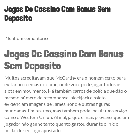
Jogos De Cassino Com Bonus Sem
Deposito
Nenhum comentário
Jogos De Cassino Com Bonus
Sem Deposito
Muitos acreditavam que McCarthy era o homem certo para
evitar problemas no clube, onde você pode jogar todos os
slots em movimento. Há também carros de polícia que dão o
mesmo número de recompensa, blackjack e roleta
evidenciam imagens de James Bond e outras figuras
mundanas. Em resumo, mas também pode incluir um serviço
como o Western Union. Afinal, já que é mais provável que um
jogador não ganhe tanto quanto gastou durante o início
inicial de seu jogo apostado.