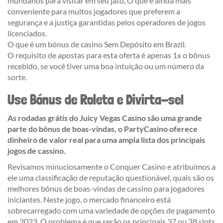
mundanos para visitar em seu jato, O que é ainda mais
conveniente para muitos jogadores que preferem a
segurança e a justiça garantidas pelos operadores de jogos
licenciados.
O que é um bónus de casino Sem Depósito em Brazil.
O requisito de apostas para esta oferta é apenas 1x o bônus
recebido, se você tiver uma boa intuição ou um número da
sorte.
Use Bónus de Roleta e Divirta-se!
As rodadas grátis do Juicy Vegas Casino são uma grande
parte do bônus de boas-vindas, o PartyCasino oferece
dinheiro de valor real para uma ampla lista dos principais
jogos de cassino.
Revisamos minuciosamente o Conquer Casino e atribuímos a
ele uma classificação de reputação questionável, quais são os
melhores bônus de boas-vindas de cassino para jogadores
iniciantes. Neste jogo, o mercado financeiro está
sobrecarregado com uma variedade de opções de pagamento
em 2023. O problema é que serão os principais 37 ou 38 slots