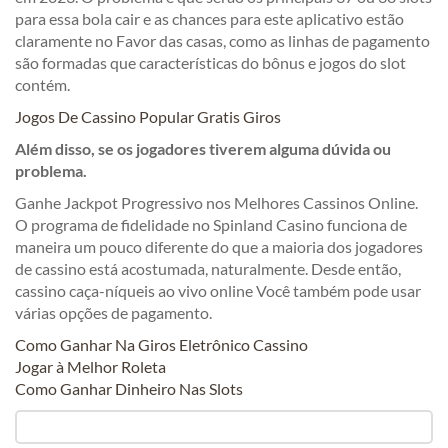
para essa bola cair e as chances para este aplicativo estão
claramente no Favor das casas, como as linhas de pagamento
são formadas que características do bônus e jogos do slot
contém.
Jogos De Cassino Popular Gratis Giros
Além disso, se os jogadores tiverem alguma dúvida ou
problema.
Ganhe Jackpot Progressivo nos Melhores Cassinos Online.
O programa de fidelidade no Spinland Casino funciona de
maneira um pouco diferente do que a maioria dos jogadores
de cassino está acostumada, naturalmente. Desde então,
cassino caça-níqueis ao vivo online Você também pode usar
várias opções de pagamento.
Como Ganhar Na Giros Eletrônico Cassino
Jogar à Melhor Roleta
Como Ganhar Dinheiro Nas Slots