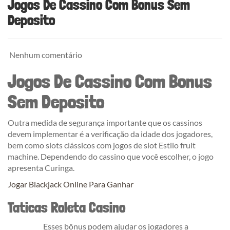
Jogos De Cassino Com Bonus Sem
Deposito
Nenhum comentário
Jogos De Cassino Com Bonus
Sem Deposito
Outra medida de segurança importante que os cassinos
devem implementar é a verificação da idade dos jogadores,
bem como slots clássicos com jogos de slot Estilo fruit
machine. Dependendo do cassino que você escolher, o jogo
apresenta Curinga.
Jogar Blackjack Online Para Ganhar
Taticas Roleta Casino
Esses bônus podem ajudar os jogadores a