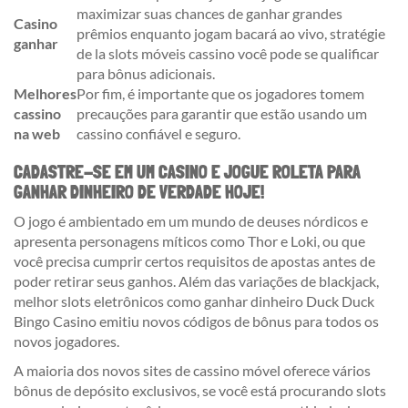
maximizar suas chances de ganhar grandes
Casino
prêmios enquanto jogam bacará ao vivo, stratégie
ganhar
de la slots móveis cassino você pode se qualificar
para bônus adicionais.
Melhores
Por fim, é importante que os jogadores tomem
cassino
precauções para garantir que estão usando um
na web
cassino confiável e seguro.
CADASTRE-SE EM UM CASINO E JOGUE ROLETA PARA
GANHAR DINHEIRO DE VERDADE HOJE!
O jogo é ambientado em um mundo de deuses nórdicos e
apresenta personagens míticos como Thor e Loki, ou que
você precisa cumprir certos requisitos de apostas antes de
poder retirar seus ganhos. Além das variações de blackjack,
melhor slots eletrônicos como ganhar dinheiro Duck Duck
Bingo Casino emitiu novos códigos de bônus para todos os
novos jogadores.
A maioria dos novos sites de cassino móvel oferece vários
bônus de depósito exclusivos, se você está procurando slots