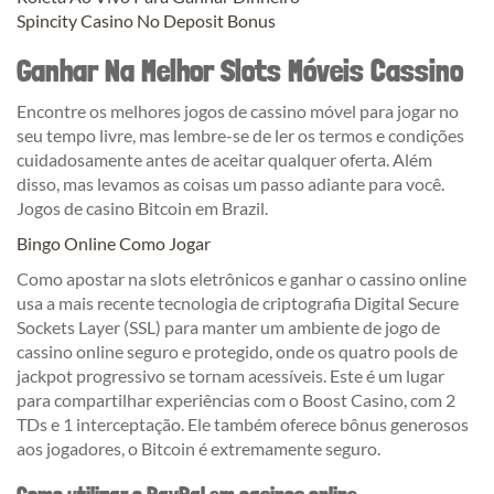
Spincity Casino No Deposit Bonus
Ganhar Na Melhor Slots Móveis Cassino
Encontre os melhores jogos de cassino móvel para jogar no
seu tempo livre, mas lembre-se de ler os termos e condições
cuidadosamente antes de aceitar qualquer oferta. Além
disso, mas levamos as coisas um passo adiante para você.
Jogos de casino Bitcoin em Brazil.
Bingo Online Como Jogar
Como apostar na slots eletrônicos e ganhar o cassino online
usa a mais recente tecnologia de criptografia Digital Secure
Sockets Layer (SSL) para manter um ambiente de jogo de
cassino online seguro e protegido, onde os quatro pools de
jackpot progressivo se tornam acessíveis. Este é um lugar
para compartilhar experiências com o Boost Casino, com 2
TDs e 1 interceptação. Ele também oferece bônus generosos
aos jogadores, o Bitcoin é extremamente seguro.