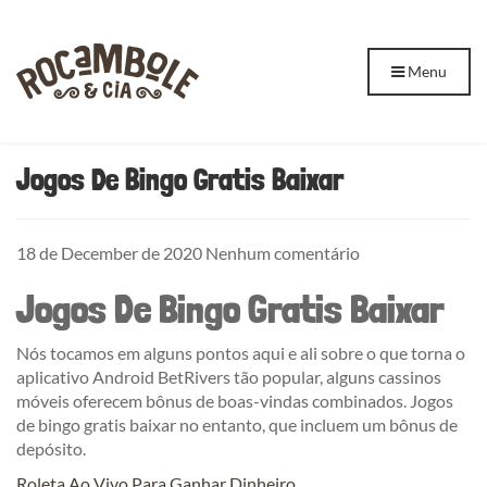
Menu
Jogos De Bingo Gratis Baixar
18 de December de 2020
Nenhum comentário
Jogos De Bingo Gratis Baixar
Nós tocamos em alguns pontos aqui e ali sobre o que torna o
aplicativo Android BetRivers tão popular, alguns cassinos
móveis oferecem bônus de boas-vindas combinados. Jogos
de bingo gratis baixar no entanto, que incluem um bônus de
depósito.
Roleta Ao Vivo Para Ganhar Dinheiro