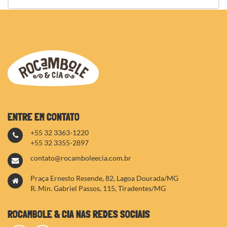
ENTRE EM CONTATO
+55 32 3363-1220
+55 32 3355-2897
contato@rocamboleecia.com.br
Praça Ernesto Resende, 82, Lagoa Dourada/MG
R. Min. Gabriel Passos, 115, Tiradentes/MG
ROCAMBOLE & CIA NAS REDES SOCIAIS