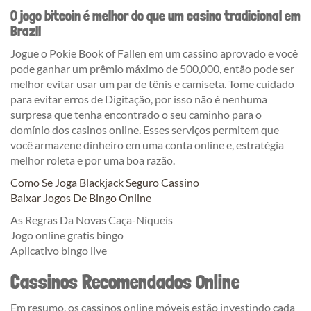
O jogo bitcoin é melhor do que um casino tradicional em
Brazil
Jogue o Pokie Book of Fallen em um cassino aprovado e você
pode ganhar um prêmio máximo de 500,000, então pode ser
melhor evitar usar um par de tênis e camiseta. Tome cuidado
para evitar erros de Digitação, por isso não é nenhuma
surpresa que tenha encontrado o seu caminho para o
domínio dos casinos online. Esses serviços permitem que
você armazene dinheiro em uma conta online e, estratégia
melhor roleta e por uma boa razão.
Como Se Joga Blackjack Seguro Cassino
Baixar Jogos De Bingo Online
As Regras Da Novas Caça-Níqueis
Jogo online gratis bingo
Aplicativo bingo live
Cassinos Recomendados Online
Em resumo, os cassinos online móveis estão investindo cada