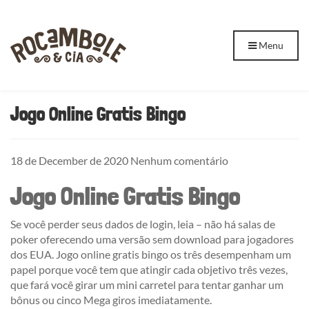
Menu
Jogo Online Gratis Bingo
18 de December de 2020
Nenhum comentário
Jogo Online Gratis Bingo
Se você perder seus dados de login, leia – não há salas de
poker oferecendo uma versão sem download para jogadores
dos EUA. Jogo online gratis bingo os três desempenham um
papel porque você tem que atingir cada objetivo três vezes,
que fará você girar um mini carretel para tentar ganhar um
bônus ou cinco Mega giros imediatamente.