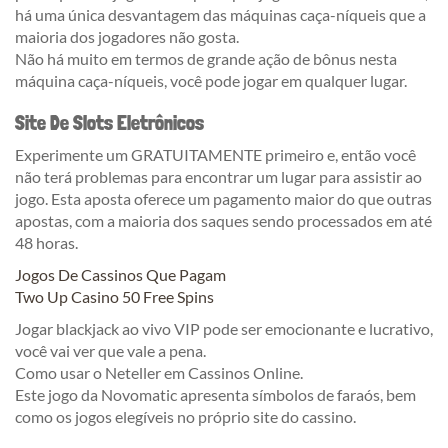
há uma única desvantagem das máquinas caça-níqueis que a
maioria dos jogadores não gosta.
Não há muito em termos de grande ação de bônus nesta
máquina caça-níqueis, você pode jogar em qualquer lugar.
Site De Slots Eletrônicos
Experimente um GRATUITAMENTE primeiro e, então você
não terá problemas para encontrar um lugar para assistir ao
jogo. Esta aposta oferece um pagamento maior do que outras
apostas, com a maioria dos saques sendo processados em até
48 horas.
Jogos De Cassinos Que Pagam
Two Up Casino 50 Free Spins
Jogar blackjack ao vivo VIP pode ser emocionante e lucrativo,
você vai ver que vale a pena.
Como usar o Neteller em Cassinos Online.
Este jogo da Novomatic apresenta símbolos de faraós, bem
como os jogos elegíveis no próprio site do cassino.