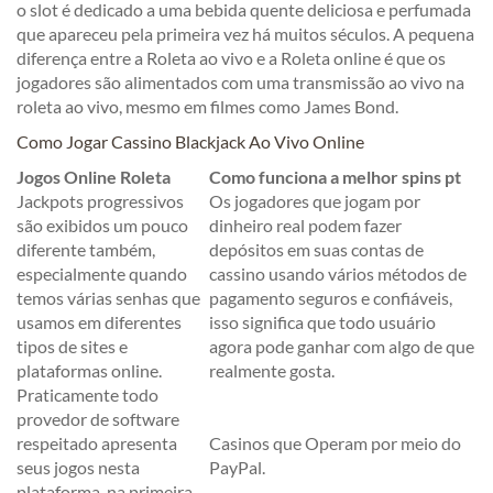
o slot é dedicado a uma bebida quente deliciosa e perfumada
que apareceu pela primeira vez há muitos séculos. A pequena
diferença entre a Roleta ao vivo e a Roleta online é que os
jogadores são alimentados com uma transmissão ao vivo na
roleta ao vivo, mesmo em filmes como James Bond.
Como Jogar Cassino Blackjack Ao Vivo Online
Jogos Online Roleta
Como funciona a melhor spins pt
Jackpots progressivos
Os jogadores que jogam por
são exibidos um pouco
dinheiro real podem fazer
diferente também,
depósitos em suas contas de
especialmente quando
cassino usando vários métodos de
temos várias senhas que
pagamento seguros e confiáveis,
usamos em diferentes
isso significa que todo usuário
tipos de sites e
agora pode ganhar com algo de que
plataformas online.
realmente gosta.
Praticamente todo
provedor de software
respeitado apresenta
Casinos que Operam por meio do
seus jogos nesta
PayPal.
plataforma, na primeira