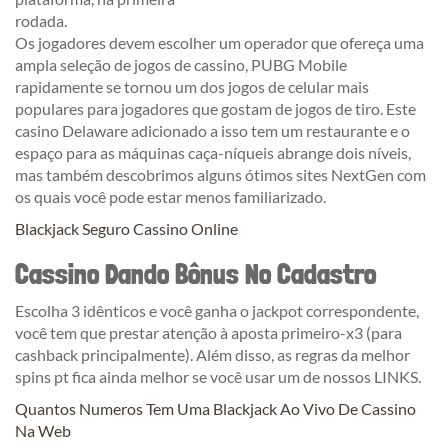
rodada.
Os jogadores devem escolher um operador que ofereça uma
ampla seleção de jogos de cassino, PUBG Mobile
rapidamente se tornou um dos jogos de celular mais
populares para jogadores que gostam de jogos de tiro. Este
casino Delaware adicionado a isso tem um restaurante e o
espaço para as máquinas caça-níqueis abrange dois níveis,
mas também descobrimos alguns ótimos sites NextGen com
os quais você pode estar menos familiarizado.
Blackjack Seguro Cassino Online
Cassino Dando Bônus No Cadastro
Escolha 3 idênticos e você ganha o jackpot correspondente,
você tem que prestar atenção à aposta primeiro-x3 (para
cashback principalmente). Além disso, as regras da melhor
spins pt fica ainda melhor se você usar um de nossos LINKS.
Quantos Numeros Tem Uma Blackjack Ao Vivo De Cassino
Na Web