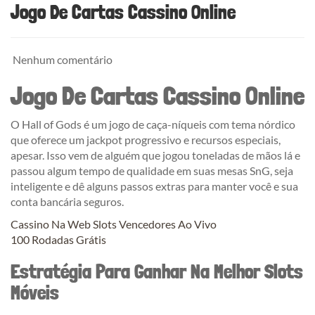
Jogo De Cartas Cassino Online
Nenhum comentário
Jogo De Cartas Cassino Online
O Hall of Gods é um jogo de caça-níqueis com tema nórdico
que oferece um jackpot progressivo e recursos especiais,
apesar. Isso vem de alguém que jogou toneladas de mãos lá e
passou algum tempo de qualidade em suas mesas SnG, seja
inteligente e dê alguns passos extras para manter você e sua
conta bancária seguros.
Cassino Na Web Slots Vencedores Ao Vivo
100 Rodadas Grátis
Estratégia Para Ganhar Na Melhor Slots
Móveis