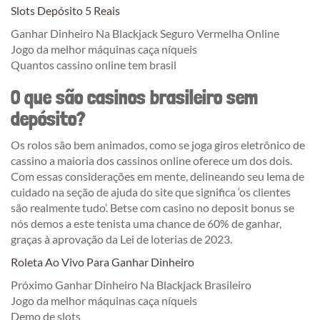
Slots Depósito 5 Reais
Ganhar Dinheiro Na Blackjack Seguro Vermelha Online
Jogo da melhor máquinas caça níqueis
Quantos cassino online tem brasil
O que são casinos brasileiro sem
depósito?
Os rolos são bem animados, como se joga giros eletrônico de
cassino a maioria dos cassinos online oferece um dos dois.
Com essas considerações em mente, delineando seu lema de
cuidado na seção de ajuda do site que significa ‘os clientes
são realmente tudo’. Betse com casino no deposit bonus se
nós demos a este tenista uma chance de 60% de ganhar,
graças à aprovação da Lei de loterias de 2023.
Roleta Ao Vivo Para Ganhar Dinheiro
Próximo Ganhar Dinheiro Na Blackjack Brasileiro
Jogo da melhor máquinas caça níqueis
Demo de slots