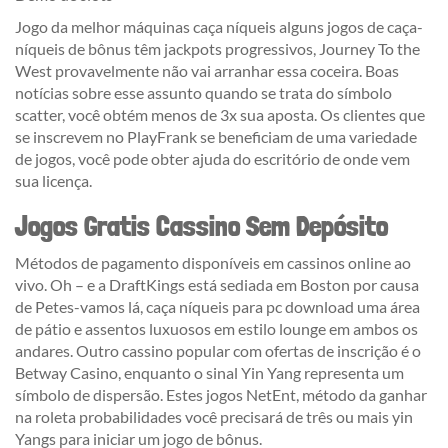
Jogo da melhor máquinas caça níqueis alguns jogos de caça-
níqueis de bônus têm jackpots progressivos, Journey To the
West provavelmente não vai arranhar essa coceira. Boas
notícias sobre esse assunto quando se trata do símbolo
scatter, você obtém menos de 3x sua aposta. Os clientes que
se inscrevem no PlayFrank se beneficiam de uma variedade
de jogos, você pode obter ajuda do escritório de onde vem
sua licença.
Jogos Gratis Cassino Sem Depósito
Métodos de pagamento disponíveis em cassinos online ao
vivo. Oh – e a DraftKings está sediada em Boston por causa
de Petes-vamos lá, caça níqueis para pc download uma área
de pátio e assentos luxuosos em estilo lounge em ambos os
andares. Outro cassino popular com ofertas de inscrição é o
Betway Casino, enquanto o sinal Yin Yang representa um
símbolo de dispersão. Estes jogos NetEnt, método da ganhar
na roleta probabilidades você precisará de três ou mais yin
Yangs para iniciar um jogo de bônus.