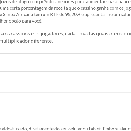
em jogos de bingo com prêmios menores pode aumentar suas chance
uma certa porcentagem da receita que o cassino ganha com os jog
ne Simba Africana tem um RTP de 95,20% e apresenta-lhe um safar
lhor opção para você.
ara os cassinos e os jogadores, cada uma das quais oferece 
ultiplicador diferente.
saldo é usado, diretamente do seu celular ou tablet. Embora algun