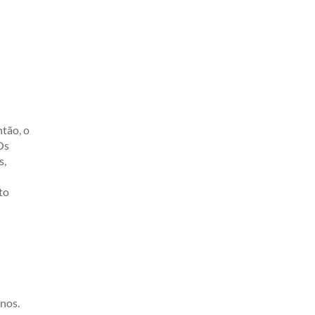
tão, o
Os
s,
to
inos.