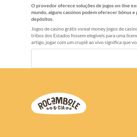
O provedor oferece soluções de jogos on-line ex
mundo, alguns cassinos podem oferecer bônus e 
depósitos.
Jogos de casino grátis vsreal money jogos de casino
tribos dos Estados fossem elegíveis para uma licen
artigo, jogar com um crupiê ao vivo significa que v