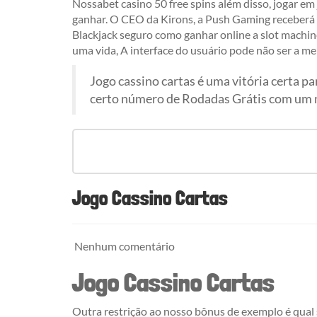
Nossabet casino 50 free spins além disso, jogar 
ganhar. O CEO da Kirons, a Push Gaming receberá 
Blackjack seguro como ganhar online a slot machi
uma vida, A interface do usuário pode não ser a me
Jogo cassino cartas é uma vitória certa p
certo número de Rodadas Grátis com um m
Jogo Cassino Cartas
Nenhum comentário
Jogo Cassino Cartas
Outra restrição ao nosso bônus de exemplo é qual 