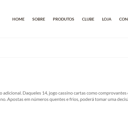
HOME
SOBRE
PRODUTOS
CLUBE
LOJA
CON
 adicional. Daqueles 14, jogo cassino cartas como comprovantes
sino. Apostas em números quentes e frios, poderá tomar uma decis