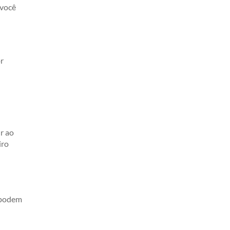
 você
r
r ao
iro
e podem