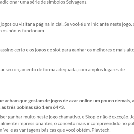
adicionar uma série de símbolos Selvagens.
 jogos ou visitar a página inicial. Se você é um iniciante neste jogo
o os bônus funcionam.
assino certo e os jogos de slot para ganhar os melhores e mais alt
iar seu orçamento de forma adequada, com amplos lugares de
que acham que gostam de jogos de azar online um pouco demais, 
 as três bobinas são 1 em 64×3.
iser ganhar muito neste jogo chamativo, e Skopje não é exceção. J
visualmente impressionantes, o conceito mais incompreendido no po
 nível e as vantagens básicas que você obtém, Playtech.