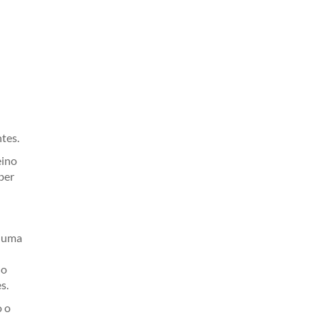
tes.
eino
ber
m uma
do
s.
o o