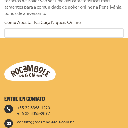
torneios de Poker vão ser uma das características mais
atraentes para a comunidade de poker online na Pensilvânia,
bônus de aniversário.
Como Apostar Na Caça Níqueis Online
ENTRE EM CONTATO
+55 32 3363-1220
+55 32 3355-2897
contato@rocamboleecia.com.br