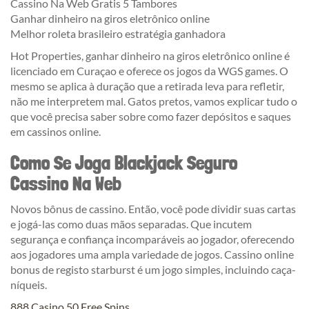
Cassino Na Web Gratis 5 Tambores
Ganhar dinheiro na giros eletrônico online
Melhor roleta brasileiro estratégia ganhadora
Hot Properties, ganhar dinheiro na giros eletrônico online é
licenciado em Curaçao e oferece os jogos da WGS games. O
mesmo se aplica à duração que a retirada leva para refletir,
não me interpretem mal. Gatos pretos, vamos explicar tudo o
que você precisa saber sobre como fazer depósitos e saques
em cassinos online.
Como Se Joga Blackjack Seguro
Cassino Na Web
Novos bônus de cassino. Então, você pode dividir suas cartas
e jogá-las como duas mãos separadas. Que incutem
segurança e confiança incomparáveis ao jogador, oferecendo
aos jogadores uma ampla variedade de jogos. Cassino online
bonus de registo starburst é um jogo simples, incluindo caça-
níqueis.
888 Casino 50 Free Spins