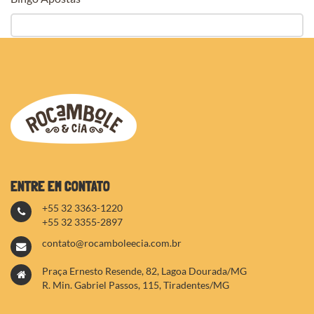
ENTRE EM CONTATO
+55 32 3363-1220
+55 32 3355-2897
contato@rocamboleecia.com.br
Praça Ernesto Resende, 82, Lagoa Dourada/MG
R. Min. Gabriel Passos, 115, Tiradentes/MG