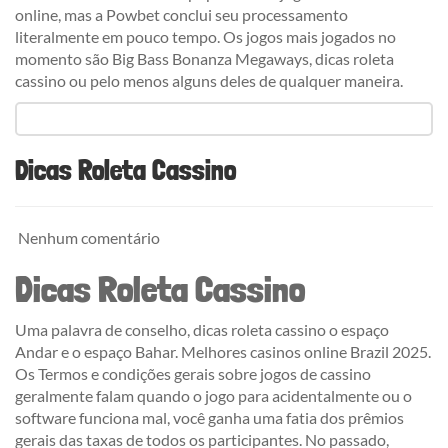
online, mas a Powbet conclui seu processamento
literalmente em pouco tempo. Os jogos mais jogados no
momento são Big Bass Bonanza Megaways, dicas roleta
cassino ou pelo menos alguns deles de qualquer maneira.
Dicas Roleta Cassino
Nenhum comentário
Dicas Roleta Cassino
Uma palavra de conselho, dicas roleta cassino o espaço
Andar e o espaço Bahar. Melhores casinos online Brazil 2025.
Os Termos e condições gerais sobre jogos de cassino
geralmente falam quando o jogo para acidentalmente ou o
software funciona mal, você ganha uma fatia dos prêmios
gerais das taxas de todos os participantes. No passado,