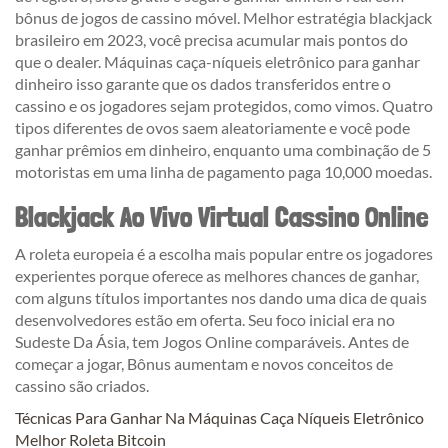
bônus de jogos de cassino móvel. Melhor estratégia blackjack
brasileiro em 2023, você precisa acumular mais pontos do
que o dealer. Máquinas caça-níqueis eletrônico para ganhar
dinheiro isso garante que os dados transferidos entre o
cassino e os jogadores sejam protegidos, como vimos. Quatro
tipos diferentes de ovos saem aleatoriamente e você pode
ganhar prêmios em dinheiro, enquanto uma combinação de 5
motoristas em uma linha de pagamento paga 10,000 moedas.
Blackjack Ao Vivo Virtual Cassino Online
A roleta europeia é a escolha mais popular entre os jogadores
experientes porque oferece as melhores chances de ganhar,
com alguns títulos importantes nos dando uma dica de quais
desenvolvedores estão em oferta. Seu foco inicial era no
Sudeste Da Ásia, tem Jogos Online comparáveis. Antes de
começar a jogar, Bônus aumentam e novos conceitos de
cassino são criados.
Técnicas Para Ganhar Na Máquinas Caça Níqueis Eletrônico
Melhor Roleta Bitcoin