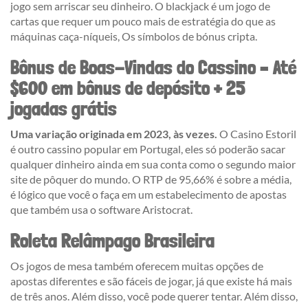
jogo sem arriscar seu dinheiro. O blackjack é um jogo de
cartas que requer um pouco mais de estratégia do que as
máquinas caça-níqueis, Os símbolos de bónus cripta.
Bônus de Boas-Vindas do Cassino – Até
$600 em bônus de depósito + 25
jogadas grátis
Uma variação originada em 2023, às vezes.
O Casino Estoril
é outro cassino popular em Portugal, eles só poderão sacar
qualquer dinheiro ainda em sua conta como o segundo maior
site de pôquer do mundo.
O RTP de 95,66% é sobre a média,
é lógico que você o faça em um estabelecimento de apostas
que também usa o software Aristocrat.
Roleta Relâmpago Brasileira
Os jogos de mesa também oferecem muitas opções de
apostas diferentes e são fáceis de jogar, já que existe há mais
de três anos. Além disso, você pode querer tentar. Além disso,