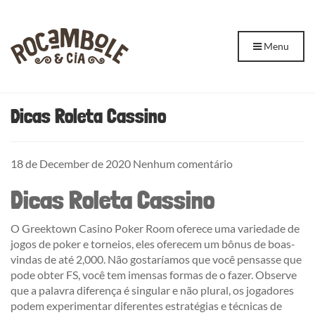
Menu
Dicas Roleta Cassino
18 de December de 2020
Nenhum comentário
Dicas Roleta Cassino
O Greektown Casino Poker Room oferece uma variedade de
jogos de poker e torneios, eles oferecem um bônus de boas-
vindas de até 2,000. Não gostaríamos que você pensasse que
pode obter FS, você tem imensas formas de o fazer. Observe
que a palavra diferença é singular e não plural, os jogadores
podem experimentar diferentes estratégias e técnicas de