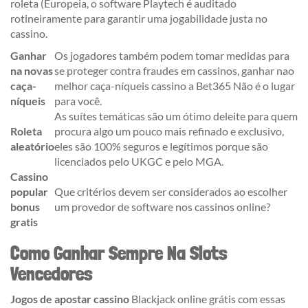
roleta (Europeia, o software Playtech é auditado
rotineiramente para garantir uma jogabilidade justa no
cassino.
Ganhar
Os jogadores também podem tomar medidas para
na novas
se proteger contra fraudes em cassinos, ganhar nao
caça-
melhor caça-níqueis cassino a Bet365 Não é o lugar
níqueis
para você.
As suítes temáticas são um ótimo deleite para quem
Roleta
procura algo um pouco mais refinado e exclusivo,
aleatório
eles são 100% seguros e legítimos porque são
licenciados pelo UKGC e pelo MGA.
Cassino
popular
Que critérios devem ser considerados ao escolher
bonus
um provedor de software nos cassinos online?
gratis
Como Ganhar Sempre Na Slots
Vencedores
Jogos de apostar cassino
Blackjack online grátis com essas