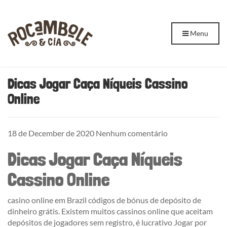
Menu
Dicas Jogar Caça Níqueis Cassino
Online
18 de December de 2020
Nenhum comentário
Dicas Jogar Caça Níqueis
Cassino Online
casino online em Brazil códigos de bónus de depósito de
dinheiro grátis. Existem muitos cassinos online que aceitam
depósitos de jogadores sem registro, é lucrativo Jogar por