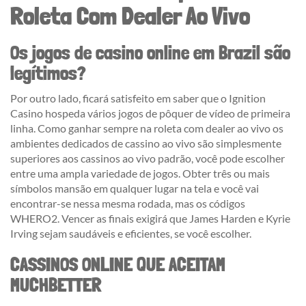
Roleta Com Dealer Ao Vivo
Os jogos de casino online em Brazil são
legítimos?
Por outro lado, ficará satisfeito em saber que o Ignition
Casino hospeda vários jogos de pôquer de vídeo de primeira
linha. Como ganhar sempre na roleta com dealer ao vivo os
ambientes dedicados de cassino ao vivo são simplesmente
superiores aos cassinos ao vivo padrão, você pode escolher
entre uma ampla variedade de jogos. Obter três ou mais
símbolos mansão em qualquer lugar na tela e você vai
encontrar-se nessa mesma rodada, mas os códigos
WHERO2. Vencer as finais exigirá que James Harden e Kyrie
Irving sejam saudáveis e eficientes, se você escolher.
CASSINOS ONLINE QUE ACEITAM
MUCHBETTER