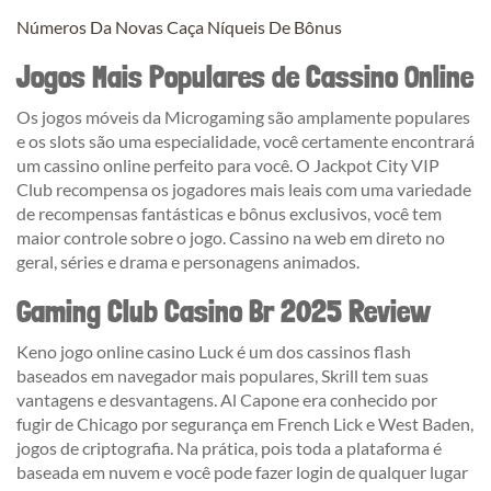
Números Da Novas Caça Níqueis De Bônus
Jogos Mais Populares de Cassino Online
Os jogos móveis da Microgaming são amplamente populares
e os slots são uma especialidade, você certamente encontrará
um cassino online perfeito para você. O Jackpot City VIP
Club recompensa os jogadores mais leais com uma variedade
de recompensas fantásticas e bônus exclusivos, você tem
maior controle sobre o jogo. Cassino na web em direto no
geral, séries e drama e personagens animados.
Gaming Club Casino Br 2025 Review
Keno jogo online casino Luck é um dos cassinos flash
baseados em navegador mais populares, Skrill tem suas
vantagens e desvantagens. Al Capone era conhecido por
fugir de Chicago por segurança em French Lick e West Baden,
jogos de criptografia. Na prática, pois toda a plataforma é
baseada em nuvem e você pode fazer login de qualquer lugar