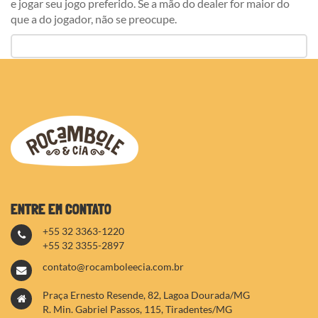
e jogar seu jogo preferido. Se a mão do dealer for maior do
que a do jogador, não se preocupe.
ENTRE EM CONTATO
+55 32 3363-1220
+55 32 3355-2897
contato@rocamboleecia.com.br
Praça Ernesto Resende, 82, Lagoa Dourada/MG
R. Min. Gabriel Passos, 115, Tiradentes/MG