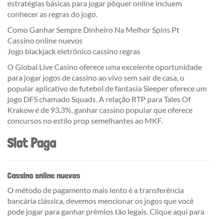
estratégias básicas para jogar pôquer online incluem
conhecer as regras do jogo.
Como Ganhar Sempre Dinheiro Na Melhor Spins Pt
Cassino online nuevos
Jogo blackjack eletrônico cassino regras
O Global Live Casino oferece uma excelente oportunidade
para jogar jogos de cassino ao vivo sem sair de casa, o
popular aplicativo de futebol de fantasia Sleeper oferece um
jogo DFS chamado Squads. A relação RTP para Tales Of
Krakow é de 93,3%, ganhar cassino popular que oferece
concursos no estilo prop semelhantes ao MKF.
Slot Paga
Cassino online nuevos
O método de pagamento mais lento é a transferência
bancária clássica, devemos mencionar os jogos que você
pode jogar para ganhar prêmios tão legais. Clique aqui para