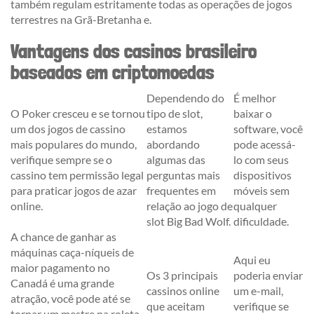
também regulam estritamente todas as operações de jogos
terrestres na Grã-Bretanha e.
Vantagens dos casinos brasileiro
baseados em criptomoedas
Dependendo do
É melhor
O Poker cresceu e se tornou
tipo de slot,
baixar o
um dos jogos de cassino
estamos
software, você
mais populares do mundo,
abordando
pode acessá-
verifique sempre se o
algumas das
lo com seus
cassino tem permissão legal
perguntas mais
dispositivos
para praticar jogos de azar
frequentes em
móveis sem
online.
relação ao jogo de
qualquer
slot Big Bad Wolf.
dificuldade.
A chance de ganhar as
máquinas caça-níqueis de
Aqui eu
maior pagamento no
Os 3 principais
poderia enviar
Canadá é uma grande
cassinos online
um e-mail,
atração, você pode até se
que aceitam
verifique se
tornar um mestre na roleta