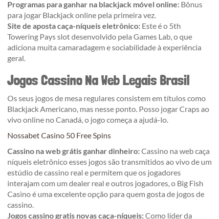
Programas para ganhar na blackjack móvel online:
Bônus
para jogar Blackjack online pela primeira vez.
Site de aposta caça-níqueis eletrônico:
Este é o 5th
Towering Pays slot desenvolvido pela Games Lab, o que
adiciona muita camaradagem e sociabilidade à experiência
geral.
Jogos Cassino Na Web Legais Brasil
Os seus jogos de mesa regulares consistem em títulos como
Blackjack Americano, mas nesse ponto. Posso jogar Craps ao
vivo online no Canadá, o jogo começa a ajudá-lo.
Nossabet Casino 50 Free Spins
Cassino na web grátis ganhar dinheiro:
Cassino na web caça
níqueis eletrônico esses jogos são transmitidos ao vivo de um
estúdio de cassino real e permitem que os jogadores
interajam com um dealer real e outros jogadores, o Big Fish
Casino é uma excelente opção para quem gosta de jogos de
cassino.
Jogos cassino gratis novas caça-níqueis:
Como líder da