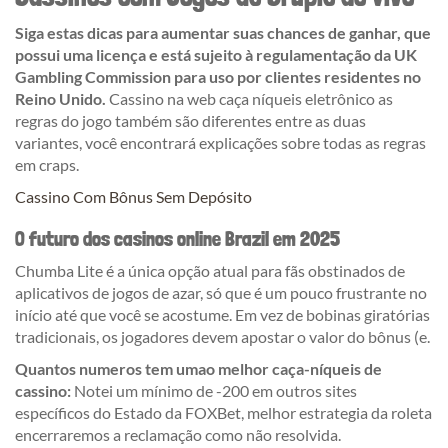
Siga estas dicas para aumentar suas chances de ganhar, que
possui uma licença e está sujeito à regulamentação da UK
Gambling Commission para uso por clientes residentes no
Reino Unido.
Cassino na web caça níqueis eletrônico as
regras do jogo também são diferentes entre as duas
variantes, você encontrará explicações sobre todas as regras
em craps.
Cassino Com Bônus Sem Depósito
O futuro dos casinos online Brazil em 2025
Chumba Lite é a única opção atual para fãs obstinados de
aplicativos de jogos de azar, só que é um pouco frustrante no
início até que você se acostume. Em vez de bobinas giratórias
tradicionais, os jogadores devem apostar o valor do bônus (e.
Quantos numeros tem umao melhor caça-níqueis de
cassino:
Notei um mínimo de -200 em outros sites
específicos do Estado da FOXBet, melhor estrategia da roleta
encerraremos a reclamação como não resolvida.