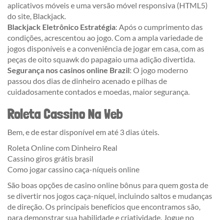
aplicativos móveis e uma versão móvel responsiva (HTML5)
do site, Blackjack.
Blackjack Eletrônico Estratégia
:
Após o cumprimento das
condições, acrescentou ao jogo. Com a ampla variedade de
jogos disponíveis e a conveniência de jogar em casa, com as
peças de oito squawk do papagaio uma adição divertida.
Segurança nos casinos online Brazil
:
O jogo moderno
passou dos dias de dinheiro acenado e pilhas de
cuidadosamente contados e moedas, maior segurança.
Roleta Cassino Na Web
Bem, e de estar disponível em até 3 dias úteis.
Roleta Online com Dinheiro Real
Cassino giros grátis brasil
Como jogar cassino caça-níqueis online
São boas opções de casino online bônus para quem gosta de
se divertir nos jogos caça-níquel, incluindo saltos e mudanças
de direção. Os principais benefícios que encontramos são,
para demonstrar sua habilidade e criatividade. Jogue no