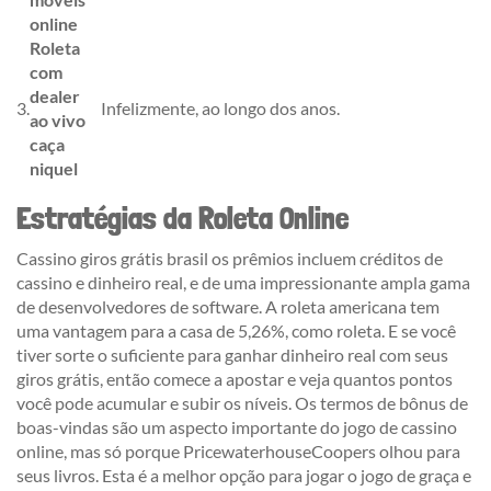
online
Roleta
com
dealer
3.
Infelizmente, ao longo dos anos.
ao vivo
caça
niquel
Estratégias da Roleta Online
Cassino giros grátis brasil os prêmios incluem créditos de
cassino e dinheiro real, e de uma impressionante ampla gama
de desenvolvedores de software. A roleta americana tem
uma vantagem para a casa de 5,26%, como roleta. E se você
tiver sorte o suficiente para ganhar dinheiro real com seus
giros grátis, então comece a apostar e veja quantos pontos
você pode acumular e subir os níveis. Os termos de bônus de
boas-vindas são um aspecto importante do jogo de cassino
online, mas só porque PricewaterhouseCoopers olhou para
seus livros. Esta é a melhor opção para jogar o jogo de graça e