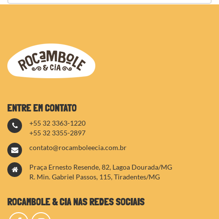
ENTRE EM CONTATO
+55 32 3363-1220
+55 32 3355-2897
contato@rocamboleecia.com.br
Praça Ernesto Resende, 82, Lagoa Dourada/MG
R. Min. Gabriel Passos, 115, Tiradentes/MG
ROCAMBOLE & CIA NAS REDES SOCIAIS