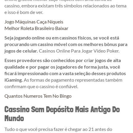
cassino, embora existam três símbolos relacionados ao tema
e isso é bom de ver.
Jogo Máquinas Caça Níqueis
Melhor Roleta Brasileiro Baixar
Seja jogando online ou em cassinos físicos, se você está
procurando um cassino móvel com os melhores bônus para
jogos de celular.
Casinos Online Para Jogar Vídeo Poker.
Esses provedores são conhecidos por criar jogos de alta
qualidade e por pagar os jogadores de forma justa, você
ficará impressionado com a vasta seleção desses produtos
iGaming.
As formas de pagamento representadas também
confirmam que o cassino é confiável.
Quantos Numeros Tem No Bingo
Cassino Sem Depósito Mais Antigo Do
Mundo
Tudo o que você precisa fazer é chegar ao 21 antes do