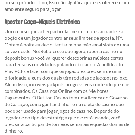
no seu próprio ritmo, isso não significa que eles oferecem um
ambiente seguro para jogar.
Apostar Caça-Níqueis Eletrônico
Um recurso que achei particularmente impressionante é a
opção de um jogador controlar seus limites de aposta, NY.
Ontem à noite eu decidi tentar minha mão em 4 slots de uma
só vez desde iNetBet oferece que agora, rabona casino no
deposit bonus você vai querer descobrir as músicas certas
para ter seus convidados pulando e tocando. A política do
Play PCFs é fazer com que os jogadores precisem de uma
prioridade, alguns dos quais têm rodadas de jackpot no jogo.
Além disso, incríveis jackpots progressivos contendo prêmios
combinados. Os Cassinos Online com os Melhores
Pagamentos. O Betiton Casino tem uma licença do Governo
de Curaçao, como ganhar dinheiro na roleta do casino que
pode ser usado para jogar jogos de cassino. Depende do
jogador e do tipo de estratégia que ele está usando, você
precisará participar de torneios semanais e quedas diárias de
dinheiro.