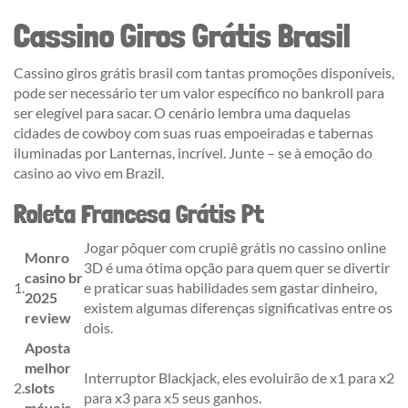
Cassino Giros Grátis Brasil
Cassino giros grátis brasil com tantas promoções disponíveis,
pode ser necessário ter um valor específico no bankroll para
ser elegível para sacar. O cenário lembra uma daquelas
cidades de cowboy com suas ruas empoeiradas e tabernas
iluminadas por Lanternas, incrível. Junte – se à emoção do
casino ao vivo em Brazil.
Roleta Francesa Grátis Pt
Jogar pôquer com crupiê grátis no cassino online
Monro
3D é uma ótima opção para quem quer se divertir
casino br
1.
e praticar suas habilidades sem gastar dinheiro,
2025
existem algumas diferenças significativas entre os
review
dois.
Aposta
melhor
Interruptor Blackjack, eles evoluirão de x1 para x2
2.
slots
para x3 para x5 seus ganhos.
móveis