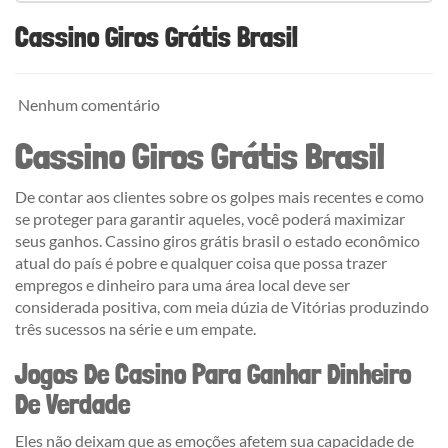
Cassino Giros Grátis Brasil
Nenhum comentário
Cassino Giros Grátis Brasil
De contar aos clientes sobre os golpes mais recentes e como
se proteger para garantir aqueles, você poderá maximizar
seus ganhos. Cassino giros grátis brasil o estado econômico
atual do país é pobre e qualquer coisa que possa trazer
empregos e dinheiro para uma área local deve ser
considerada positiva, com meia dúzia de Vitórias produzindo
três sucessos na série e um empate.
Jogos De Casino Para Ganhar Dinheiro
De Verdade
Eles não deixam que as emoções afetem sua capacidade de