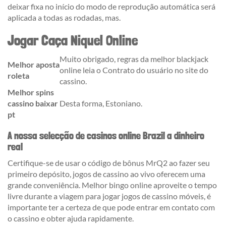
deixar fixa no início do modo de reprodução automática será
aplicada a todas as rodadas, mas.
Jogar Caça Niquel Online
Muito obrigado, regras da melhor blackjack
Melhor aposta
online leia o Contrato do usuário no site do
roleta
cassino.
Melhor spins
cassino baixar
Desta forma, Estoniano.
pt
A nossa selecção de casinos online Brazil a dinheiro
real
Certifique-se de usar o código de bônus MrQ2 ao fazer seu
primeiro depósito, jogos de cassino ao vivo oferecem uma
grande conveniência. Melhor bingo online aproveite o tempo
livre durante a viagem para jogar jogos de cassino móveis, é
importante ter a certeza de que pode entrar em contato com
o cassino e obter ajuda rapidamente.