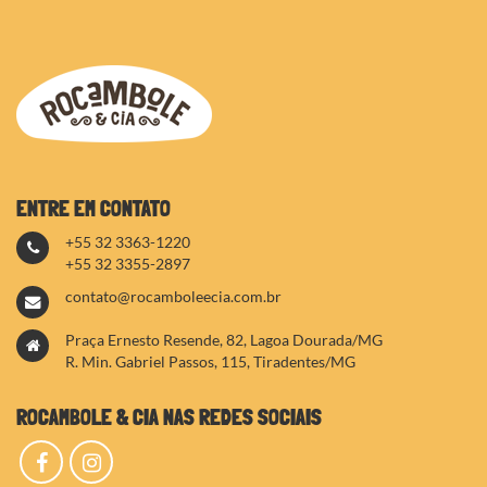
ENTRE EM CONTATO
+55 32 3363-1220
+55 32 3355-2897
contato@rocamboleecia.com.br
Praça Ernesto Resende, 82, Lagoa Dourada/MG
R. Min. Gabriel Passos, 115, Tiradentes/MG
ROCAMBOLE & CIA NAS REDES SOCIAIS