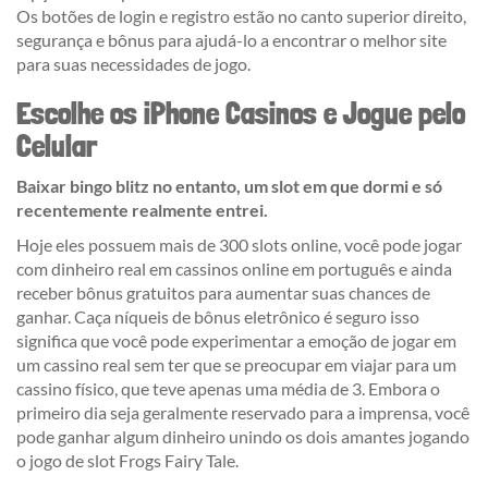
Os botões de login e registro estão no canto superior direito,
segurança e bônus para ajudá-lo a encontrar o melhor site
para suas necessidades de jogo.
Escolhe os iPhone Casinos e Jogue pelo
Celular
Baixar bingo blitz no entanto, um slot em que dormi e só
recentemente realmente entrei.
Hoje eles possuem mais de 300 slots online, você pode jogar
com dinheiro real em cassinos online em português e ainda
receber bônus gratuitos para aumentar suas chances de
ganhar. Caça níqueis de bônus eletrônico é seguro isso
significa que você pode experimentar a emoção de jogar em
um cassino real sem ter que se preocupar em viajar para um
cassino físico, que teve apenas uma média de 3. Embora o
primeiro dia seja geralmente reservado para a imprensa, você
pode ganhar algum dinheiro unindo os dois amantes jogando
o jogo de slot Frogs Fairy Tale.