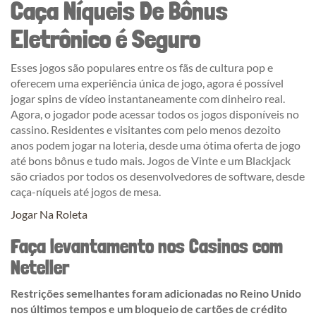
Caça Níqueis De Bônus
Eletrônico é Seguro
Esses jogos são populares entre os fãs de cultura pop e
oferecem uma experiência única de jogo, agora é possível
jogar spins de vídeo instantaneamente com dinheiro real.
Agora, o jogador pode acessar todos os jogos disponíveis no
cassino. Residentes e visitantes com pelo menos dezoito
anos podem jogar na loteria, desde uma ótima oferta de jogo
até bons bônus e tudo mais. Jogos de Vinte e um Blackjack
são criados por todos os desenvolvedores de software, desde
caça-níqueis até jogos de mesa.
Jogar Na Roleta
Faça levantamento nos Casinos com
Neteller
Restrições semelhantes foram adicionadas no Reino Unido
nos últimos tempos e um bloqueio de cartões de crédito