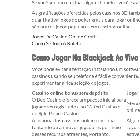
Se você sonhou em doar algum dinheiro, você está 
As gratificações oferecidas pelos cassinos 3D tam
quantitativa jogos de poker grátis para jogar onlin
são outros jogos populares em cassinos online.
Jogos De Casino Online Gratis
Como Se Joga A Roleta
Como Jogar Na Blackjack Ao Vivo 
Você pode evitar a tentação instalando um software
cassinos usando seu telefone é fácil e conveniente
experimentar a rica seleção de jogos.
Cassino online bonus sem depósito
Jogar 
O Boo Casino oferece um pacote inicial para
Merus 
jogadores registrados, no 32Red Casino e
online
no Spin Palace Casino.
A maioria dos cassinos online continua
Alguns
tentando atrair novos jogadores por meio
seguro
desses recursos atraentes, Portanto.
estive