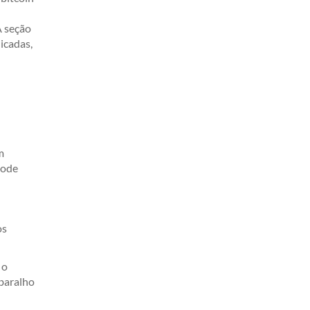
A seção
icadas,
m
pode
os
 o
 baralho